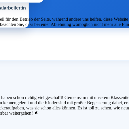
larbeiter:in
ell für den Betrieb der Seite, während andere uns helfen, diese Websit
 beachten Sie, dass bei einer Ablehnung womöglich nicht mehr alle Funk
 haben schon richtig viel geschafft! Gemeinsam mit unserem Klassentie
en kennengelernt und die Kinder sind mit großer Begeisterung dabei, e
raufgaben, was sie schon alles können. Es ist toll zu sehen, wie neug
rbar weitergehen! 🌟