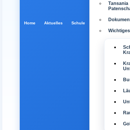
Tansania
Patenscha
Dokumen
Home
Aktuelles
Schule
Wichtiges 
Sc
Kr
Kra
Unf
Bu
Lä
Unt
Ra
Gol