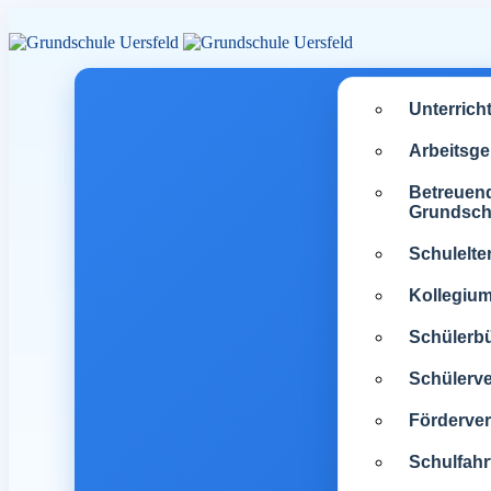
Unterrich
Arbeitsg
Betreuen
Grundsch
Schulelte
Kollegiu
Schülerb
Schülerve
Förderver
Schulfahr