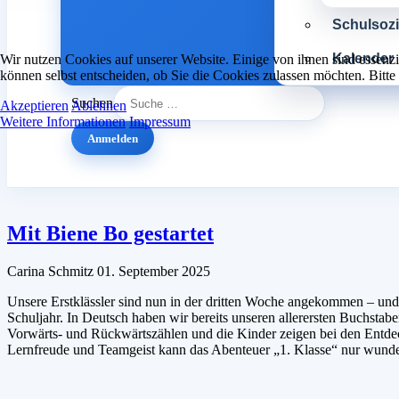
Schulsozia
Kalender
Wir nutzen Cookies auf unserer Website. Einige von ihnen sind essenzi
können selbst entscheiden, ob Sie die Cookies zulassen möchten. Bitte
Suchen
Akzeptieren
Ablehnen
Weitere Informationen
Impressum
Anmelden
Mit Biene Bo gestartet
Carina Schmitz
01. September 2025
Unsere Erstklässler sind nun in der dritten Woche angekommen – und
Schuljahr. In Deutsch haben wir bereits unseren allerersten Buchstab
Vorwärts- und Rückwärtszählen und die Kinder zeigen bei den Entdecke
Lernfreude und Teamgeist kann das Abenteuer „1. Klasse“ nur wunde