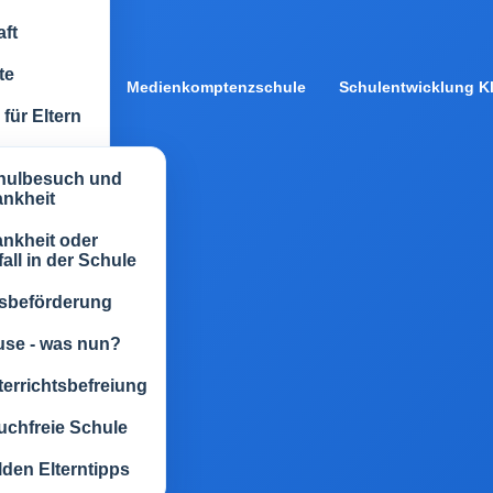
ft
te
Medienkomptenzschule
Schulentwicklung Kl
für Eltern
hulbesuch und
ankheit
nkheit oder
all in der Schule
sbeförderung
use - was nun?
errichtsbefreiung
uchfreie Schule
den Elterntipps