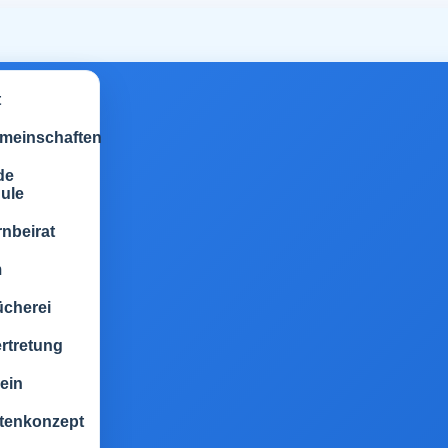
t
emeinschaften
de
ule
rnbeirat
m
ücherei
rtretung
ein
tenkonzept