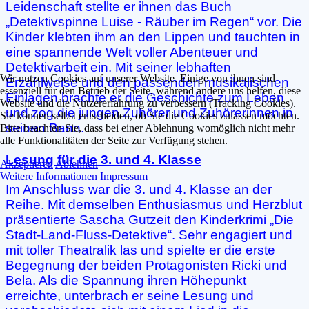
Leidenschaft stellte er ihnen das Buch
„Detektivspinne Luise - Räuber im Regen“ vor. Die
Kinder klebten ihm an den Lippen und tauchten in
eine spannende Welt voller Abenteuer und
Detektivarbeit ein. Mit seiner lebhaften
Wir nutzen Cookies auf unserer Website. Einige von ihnen sind
Erzählweise und den passenden musikalischen
essenziell für den Betrieb der Seite, während andere uns helfen, diese
Einlagen brachte er die Geschichte zum Leben
Website und die Nutzererfahrung zu verbessern (Tracking Cookies).
und zog die jungen Zuhörer und Zuhörerinnen in
Sie können selbst entscheiden, ob Sie die Cookies zulassen möchten.
seinen Bann.
Bitte beachten Sie, dass bei einer Ablehnung womöglich nicht mehr
alle Funktionalitäten der Seite zur Verfügung stehen.
Lesung für die 3. und 4. Klasse
Akzeptieren
Ablehnen
Weitere Informationen
Impressum
Im Anschluss war die 3. und 4. Klasse an der
Reihe. Mit demselben Enthusiasmus und Herzblut
präsentierte Sascha Gutzeit den Kinderkrimi „Die
Stadt-Land-Fluss-Detektive“. Sehr engagiert und
mit toller Theatralik las und spielte er die erste
Begegnung der beiden Protagonisten Ricki und
Bela. Als die Spannung ihren Höhepunkt
erreichte, unterbrach er seine Lesung und